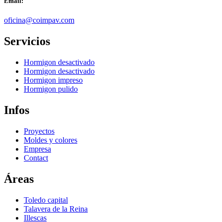
Email:
oficina@coimpav.com
Servicios
Hormigon desactivado
Hormigon desactivado
Hormigon impreso
Hormigon pulido
Infos
Proyectos
Moldes y colores
Empresa
Contact
Áreas
Toledo capital
Talavera de la Reina
Illescas